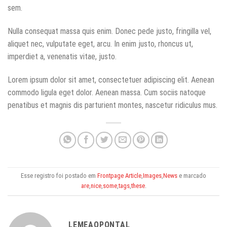
sem.
Nulla consequat massa quis enim. Donec pede justo, fringilla vel,
aliquet nec, vulputate eget, arcu. In enim justo, rhoncus ut,
imperdiet a, venenatis vitae, justo.
Lorem ipsum dolor sit amet, consectetuer adipiscing elit. Aenean
commodo ligula eget dolor. Aenean massa. Cum sociis natoque
penatibus et magnis dis parturient montes, nascetur ridiculus mus.
Esse registro foi postado em
Frontpage Article
,
Images
,
News
e marcado
are
,
nice
,
some
,
tags
,
these
.
LEMEAOPONTAL