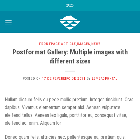
Skip
2025
to
content
FRONTPAGE ARTICLE
,
IMAGES
,
NEWS
Postformat Gallery: Multiple images with
different sizes
POSTED ON
17 DE FEVEREIRO DE 2011
BY
LEMEAOPONTAL
Nullam dictum felis eu pede mollis pretium. Integer tincidunt. Cras
dapibus. Vivamus elementum semper nisi. Aenean vulputate
eleifend tellus. Aenean leo ligula, porttitor eu, consequat vitae,
eleifend ac, enim. Aliquam lor
Donec quam felis, ultricies nec, pellentesque eu, pretium quis,