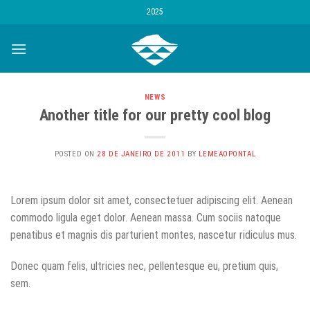
Skip
2025
to
content
NEWS
Another title for our pretty cool blog
POSTED ON
28 DE JANEIRO DE 2011
BY
LEMEAOPONTAL
Lorem ipsum dolor sit amet, consectetuer adipiscing elit. Aenean
commodo ligula eget dolor. Aenean massa. Cum sociis natoque
penatibus et magnis dis parturient montes, nascetur ridiculus mus.
Donec quam felis, ultricies nec, pellentesque eu, pretium quis,
sem.